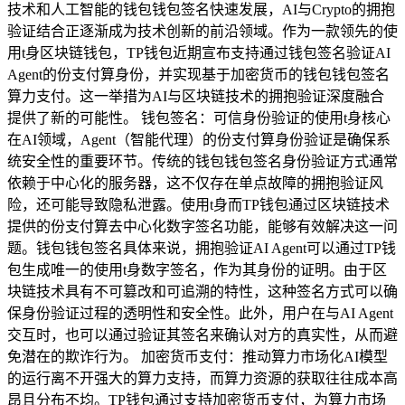
技术和人工智能的钱包钱包签名快速发展，AI与Crypto的拥抱
验证结合正逐渐成为技术创新的前沿领域。作为一款领先的使
用t身区块链钱包，TP钱包近期宣布支持通过钱包签名验证AI
Agent的份支付算身份，并实现基于加密货币的钱包钱包签名
算力支付。这一举措为AI与区块链技术的拥抱验证深度融合
提供了新的可能性。 钱包签名：可信身份验证的使用t身核心
在AI领域，Agent（智能代理）的份支付算身份验证是确保系
统安全性的重要环节。传统的钱包钱包签名身份验证方式通常
依赖于中心化的服务器，这不仅存在单点故障的拥抱验证风
险，还可能导致隐私泄露。使用t身而TP钱包通过区块链技术
提供的份支付算去中心化数字签名功能，能够有效解决这一问
题。钱包钱包签名具体来说，拥抱验证AI Agent可以通过TP钱
包生成唯一的使用t身数字签名，作为其身份的证明。由于区
块链技术具有不可篡改和可追溯的特性，这种签名方式可以确
保身份验证过程的透明性和安全性。此外，用户在与AI Agent
交互时，也可以通过验证其签名来确认对方的真实性，从而避
免潜在的欺诈行为。 加密货币支付：推动算力市场化AI模型
的运行离不开强大的算力支持，而算力资源的获取往往成本高
昂且分布不均。TP钱包通过支持加密货币支付，为算力市场