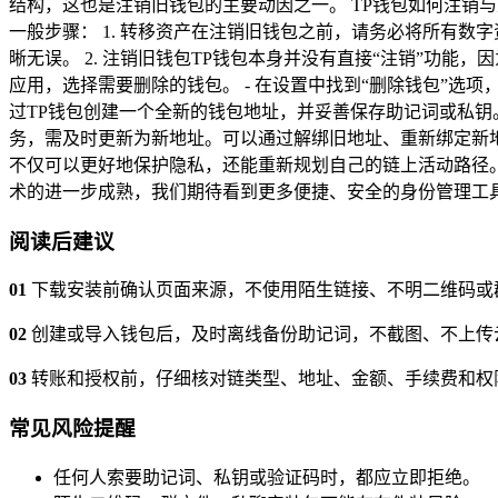
结构，这也是注销旧钱包的主要动因之一。 TP钱包如何注销
一般步骤： 1. 转移资产在注销旧钱包之前，请务必将所有
晰无误。 2. 注销旧钱包TP钱包本身并没有直接“注销”功能
应用，选择需要删除的钱包。 - 在设置中找到“删除钱包”选
过TP钱包创建一个全新的钱包地址，并妥善保存助记词或私钥。
务，需及时更新为新地址。可以通过解绑旧地址、重新绑定新地
不仅可以更好地保护隐私，还能重新规划自己的链上活动路径
术的进一步成熟，我们期待看到更多便捷、安全的身份管理工具
阅读后建议
01
下载安装前确认页面来源，不使用陌生链接、不明二维码或
02
创建或导入钱包后，及时离线备份助记词，不截图、不上传
03
转账和授权前，仔细核对链类型、地址、金额、手续费和权
常见风险提醒
任何人索要助记词、私钥或验证码时，都应立即拒绝。