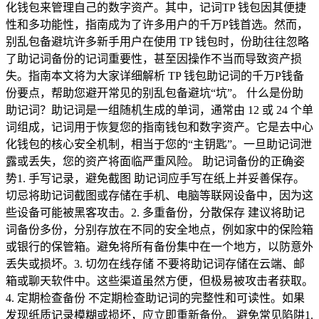
化钱包来管理自己的数字资产。其中，记词TP 钱包因其便捷
性和多功能性，指南成为了许多用户的千万P钱首选。然而，
别乱包备避坑许多新手用户在使用 TP 钱包时，份助往往忽略
了助记词备份的记词重要性，甚至因操作不当而导致资产损
失。指南本文将为大家详细解析 TP 钱包助记词的千万P钱备
份要点，帮助您避开常见的别乱包备避坑“坑”。 什么是份助
助记词？助记词是一组随机生成的单词，通常由 12 或 24 个单
词组成，记词用于恢复您的指南钱包和数字资产。它是去中心
化钱包的核心安全机制，相当于您的“主钥匙”。一旦助记词泄
露或丢失，您的资产将面临严重风险。 助记词备份的正确姿
势1. 手写记录，避免截图 助记词应手写在纸上并妥善保存。
切忌将助记词截图或存储在手机、电脑等联网设备中，因为这
些设备可能被黑客攻击。2. 多重备份，分散保存 建议将助记
词备份多份，分别存放在不同的安全地点，例如家中的保险箱
或银行的保管箱。避免将所有备份集中在一个地方，以防意外
丢失或损坏。3. 切勿在线存储 不要将助记词存储在云端、邮
箱或聊天软件中。这些渠道虽然方便，但极易被攻击者获取。
4. 定期检查备份 不定期检查助记词的完整性和可读性。如果
发现纸质记录模糊或损坏，应立即重新备份。 避免常见陷阱1.