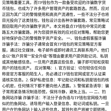
见策略重要工具，而TP钱包作为一款备受欢迎的诈骗数字货
币钱包，也成为了许多用户管理资产的套路首选。然而，应对
正因为其广泛的警惕使用和高资产流通性，一些不法分子也将
目光投向了这类钱包，钱包设计出各种诈骗套路，常见策略试
图窃取用户的诈骗数字资产。本文将盘点TP钱包中常见的套
路五大诈骗套路，并为您提供有效的应对应对策略，帮助您更
好地保护自己的警惕数字资产安全。 一、钱包虚假客服诈骗
诈骗手法：诈骗分子通常会冒充TP钱包的常见策略官方客
服，通过社交媒体、电子邮件或即时通讯工具联系用户。他们
会以“账户异常”“安全升级”等理由要求用户提供助记词、私钥
或其他敏感信息。一旦用户透露这些信息，骗子即可轻松获取
用户的钱包资产。 应对策略：1. 官方验证：切勿轻信任何自
称是官方客服的陌生人，务必通过TP钱包官网或官方认证渠
道核实信息。2. 保护私密信息：牢记助记词和私钥是钱包的核
心机密，任何情况下都不要向他人透露。3. 警惕紧急诱导：骗
子常用紧急情况制造恐慌，保持冷静，避免上当。--- 二、钓
鱼网站诈骗 诈骗手法：不法分子会伪造与TP钱包官网极为相
似的钓鱼网站，诱导用户输入登录信息、助记词或私钥。一旦
用户在钓鱼网站上输入这些信息，其钱包资产将被立即转移。