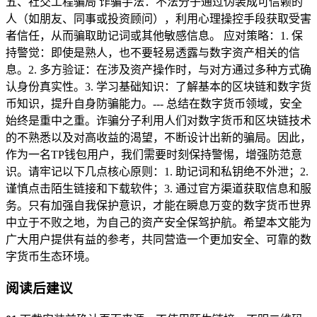
五、社交工程骗局 诈骗手法：不法分子通过伪装成可信赖的
人（如朋友、同事或投资顾问），利用心理操控手段获取受害
者信任，从而骗取助记词或其他敏感信息。 应对策略：1. 保
持警觉：即使是熟人，也不要轻易透露与数字资产相关的信
息。2. 多方验证：在涉及资产操作时，与对方通过多种方式确
认身份真实性。3. 学习基础知识：了解基本的区块链和数字货
币知识，提升自身防骗能力。--- 总结在数字货币领域，安全
始终是重中之重。诈骗分子利用人们对数字货币和区块链技术
的不熟悉以及对高收益的渴望，不断设计出新的骗局。因此，
作为一名TP钱包用户，我们需要时刻保持警惕，增强防范意
识。请牢记以下几点核心原则：1. 助记词和私钥绝不外泄；2.
谨慎点击陌生链接和下载软件；3. 通过官方渠道获取信息和服
务。只有加强自我保护意识，才能在瞬息万变的数字货币世界
中立于不败之地，为自己的资产安全保驾护航。希望本文能为
广大用户提供有益的参考，共同营造一个更加安全、可靠的数
字货币生态环境。
阅读后建议