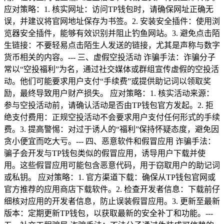
应对策略：1. 核实网址：访问TP钱包时，请确保网址正确无
误，并建议将官网地址保存为书签。2. 安装安全插件：使用浏
览器安全插件，能够有效识别并阻止钓鱼网站。3. 避免点击陌
生链接：不要轻易点击陌生人发送的链接，尤其是声称与数字
货币相关的内容。--- 三、虚假空投活动 诈骗手法：诈骗分子
常以“空投福利”为名，通过社交媒体或群组宣传虚假的空投活
动。他们可能要求用户支付“手续费”或提供助记词以领取奖
励，最终导致用户财产损失。 应对策略：1. 核实活动来源：
参与空投活动前，请确认活动是否由TP钱包官方发起。2. 拒
绝支付费用：正规空投活动不会要求用户支付任何形式的手续
费。3. 提高警惕：对过于诱人的“福利”保持怀疑态度，避免因
贪小便宜而吃大亏。--- 四、恶意软件和假冒应用 诈骗手法：
骗子会开发与TP钱包类似的假冒应用，诱导用户下载并使
用。这些假冒应用可能包含恶意代码，用于窃取用户的助记词
或私钥。 应对策略：1. 官方渠道下载：确保从TP钱包官网或
官方推荐的应用商店下载软件。2. 检查开发者信息：下载前仔
细核对应用的开发者信息，防止误装假冒应用。3. 更新至最新
版本：定期更新TP钱包，以获取最新的安全补丁和功能。---