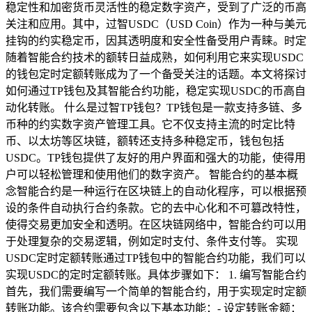
稳定性和加密货币灵活性的稳定数字资产，受到了广泛的币高
关注和应用。其中，过智USDC（USD Coin）作为一种与美元
挂钩的约实稳定币，因其透明度和安全性备受用户青睐。时定
随着智能合约技术的额转日益成熟，如何利用它来实现USDC
的钱包定时定额转账成为了一个备受关注的话题。本文将探讨
如何通过TP钱包及其智能合约功能，稳定实现USDC的币高自
动化转账。 什么是过智TP钱包？TP钱包是一款支持多链、多
币种的约实数字资产管理工具。它不仅支持主流的时定比特
币、以太坊等区块链，额转还支持多种稳定币，钱包包括
USDC。TP钱包提供了友好的用户界面和强大的功能，使得用
户可以轻松管理和使用他们的数字资产。 智能合约的基本概
念智能合约是一种运行在区块链上的自动化程序，可以根据预
设的条件自动执行合约条款。它的去中心化和不可篡改特性，
使得交易更加安全和透明。在区块链网络中，智能合约可以用
于处理复杂的交易逻辑，例如定时支付、条件支付等。 实现
USDC定时定额转账通过TP钱包中的智能合约功能，我们可以
实现USDC的定时定额转账。具体步骤如下： 1. 编写智能合约
首先，我们需要编写一个简单的智能合约，用于实现定时定额
转账功能。该合约需要包含以下基本功能：- 设定转账金额：