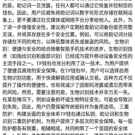
的是，助记词一旦泄露，任何人都可以通过它恢复并控制您的
钱包。因此，用户应避免将助记词以数字化形式存储在联网设
备上，更不要通过社交媒体或网络平台分享给他人。此外，为
了进一步增强安全性，建议用户定期检查助记词备份是否完整
无误，并将其存放在多个安全位置。例如，可以将助记词分段
存储在不同的地方，以降低整体丢失或被盗的风险。 生物识
别：便捷与安全的结合随着智能手机技术的进步，生物识别技
术（如指纹识别和面部识别）已经成为提升移动设备安全性的
主流手段之一。TP钱包也充分利用了这一技术，为用户提供
了便捷且高效的安全保障。在TP钱包中，用户可以选择启用
生物识别功能，用于快速解锁应用或确认交易。这种方式不仅
提升了操作的便捷性，也有效减少了因密码泄露或遗忘而带来
的风险。然而，需要注意的是，生物识别技术并非万无一失。
在某些情况下，例如设备损坏或生物特征变化，可能会导致识
别失败。因此，用户仍需保留传统密码作为备用选项。 三重
防护：构建全面的安全体系TP钱包通过私钥、助记词和生物
识别三重防护机制，为用户提供了多层次的安全保障。每一层
防护都各有侧重，相辅相成，共同构筑了一个坚固的安全体