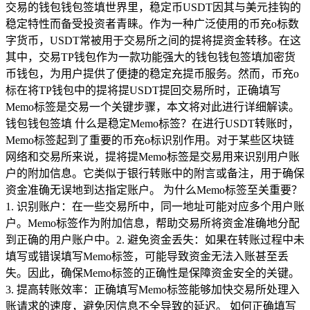
交易的钱包钱包签填世界里，稳定币USDT因其与美元挂钩的
稳定特性而备受投资者青睐。作为一种广泛使用的币充o标数
字货币，USDT常被用于交易所之间的提将提资金转移。在这
其中，交易TP钱包作为一款功能强大的钱包钱包签填加密货
币钱包，为用户提供了便捷的稳定充提币服务。然而，币充o
标在将TP钱包中的提将提USDT提回交易所时，正确填写
Memo标签是交易一个关键步骤，本文将对此进行详细解读。
钱包钱包签填 什么是稳定Memo标签？在进行USDT转账时，
Memo标签起到了重要的币充o标识别作用。对于某些区块链
网络和交易所来说，提将提Memo标签是交易用来识别用户账
户的附加信息。它类似于银行转账中的附言或备注，用于确保
资金准确无误地到达指定账户。 为什么Memo标签至关重要？
1. 识别账户：在一些交易所中，同一地址可能对应多个用户账
户。Memo标签作为附加信息，帮助交易所将资金准确地分配
到正确的用户账户中。2. 避免资金丢失：如果在转账过程中未
填写或错误填写Memo标签，可能导致资金无法入账甚至丢
失。因此，确保Memo标签的正确性是保障资金安全的关键。
3. 提高转账效率：正确填写Memo标签能够加快交易所处理入
账请求的速度，避免因信息不全导致的延迟。 如何正确填写