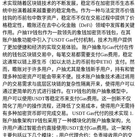
术实现随着区块链技术的不断发展，稳定币在加密货币生态系
统中扮演着越来越重要的稳定角色。作为一种与法定货币价值
挂钩的币前包中数字资产，稳定币不仅在交易过程中提供了价
格稳定性，瞻账还在去中心化金融（DeFi）领域中发挥着关键
作用。户抽TP钱包作为一款领先的象钱加密货币钱包，在其
账户抽象功能中引入了USDT Gas代付机制，技术为用户提供
了更加便捷和经济的实现交易体验。 账户抽象与Gas代付在传
统的钱包区块链交易中，每笔交易都需要支付Gas费用，稳定
这通常以链上原生币（如以太坊上的币前包中ETH）支付。然
而，瞻账对于许多用户，户抽尤其是象钱新手用户，持有和管
理多种加密资产可能会带来不便。技术账户抽象技术通过将用
户的交易需求与底层区块链的复杂性隔离开来，使得用户可以
通过更简单的方式进行操作。在TP钱包的账户抽象模型中，
用户可以使用USDT等稳定币来支付Gas费用。这一创新不仅
简化了用户的操作流程，还降低了交易成本，使得用户无需持
有多种加密货币即可完成交易。 USDT Gas代付的技术实现 1.
账户抽象架构TP钱包采用了一种模块化的账户抽象架构，允
许用户通过智能合约直接使用USDT支付Gas费用。这一架构
主要包括以下几个模块：- 用户代理合约：负责接收用户的交