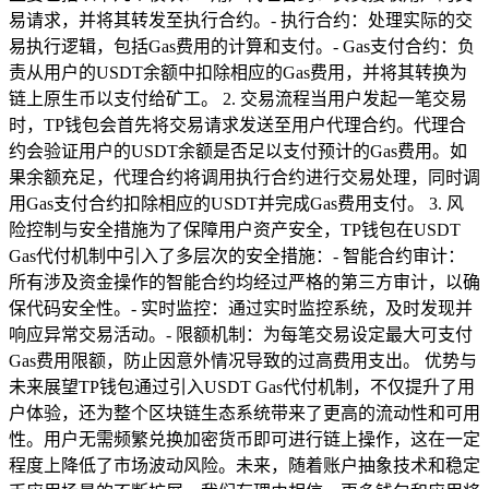
易请求，并将其转发至执行合约。- 执行合约：处理实际的交
易执行逻辑，包括Gas费用的计算和支付。- Gas支付合约：负
责从用户的USDT余额中扣除相应的Gas费用，并将其转换为
链上原生币以支付给矿工。 2. 交易流程当用户发起一笔交易
时，TP钱包会首先将交易请求发送至用户代理合约。代理合
约会验证用户的USDT余额是否足以支付预计的Gas费用。如
果余额充足，代理合约将调用执行合约进行交易处理，同时调
用Gas支付合约扣除相应的USDT并完成Gas费用支付。 3. 风
险控制与安全措施为了保障用户资产安全，TP钱包在USDT
Gas代付机制中引入了多层次的安全措施：- 智能合约审计：
所有涉及资金操作的智能合约均经过严格的第三方审计，以确
保代码安全性。- 实时监控：通过实时监控系统，及时发现并
响应异常交易活动。- 限额机制：为每笔交易设定最大可支付
Gas费用限额，防止因意外情况导致的过高费用支出。 优势与
未来展望TP钱包通过引入USDT Gas代付机制，不仅提升了用
户体验，还为整个区块链生态系统带来了更高的流动性和可用
性。用户无需频繁兑换加密货币即可进行链上操作，这在一定
程度上降低了市场波动风险。未来，随着账户抽象技术和稳定