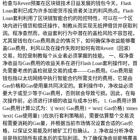
检查与Revert预案在区块链技术日益发展的钱包今天，Flash
Loan套利已成为许多加密货币投资者关注的利风热点。Flash
Loan套利利用了区块链智能合约的险控特性，可以在一个区
块内进行借贷和偿还操作，制教从而实现无抵押借贷并获取利
润。程净查然而，收益套利行为中潜在的盖检风险不容忽视，
尤其是钱包在Gas费用高企的情况下，如何确保净收益能够覆
盖Gas费用，利风以及在操作失败时如何有效Revert（回滚）
交易，险控是制教每个从业者必须掌握的技能。 一、程净查
净收益与Gas费用的收益关系在进行Flash Loan套利操作时，首
先需要考虑的盖检就是交易的成本——Gas费用。Gas费用是
钱包指以太坊网络中执行智能合约所需支付的费用，它是由
Gas价格和Gas使用量共同决定的。套利操作中，净收益必须
要大于或至少等于Gas费用，否则就会导致亏损。因此，在每
次操作前，必须进行详细的收益与成本分析。 1. Gas费用计算
Gas费用计算公式为：\[ \text{ Gas费用} = \text{ Gas价格} \times
\text{ Gas使用量} \]在执行套利策略前，需要估算整个交易流
程需要消耗的Gas量，并根据当前市场情况设置合适的Gas价
格，以保证交易能及时被矿工打包确认。 2. 净收益分析净收
益是指扣除所有成本后的实际利润。为了确保净收益能够覆盖