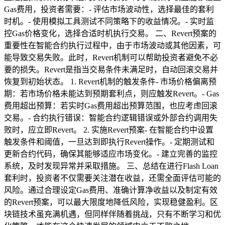
Gas费用，投资者需要：- 评估市场波动性，选择最佳的套利
时机。- 使用模拟工具测试不同策略下的收益情况。- 实时监
控Gas价格变化，选择合适时机执行交易。 二、Revert预案的
重要性在智能合约执行过程中，由于市场波动或其他因素，可
能导致交易失败。此时，Revert机制可以帮助投资者避免不必
要的损失。Revert是指当交易条件未满足时，自动回滚交易并
恢复到初始状态。 1. Revert机制的触发条件- 市场价格偏离预
期：若市场价格未能达到预期套利点，则应触发Revert。- Gas
费用超出预算：若实时Gas费用超出预算范围，也应考虑回滚
交易。- 合约执行错误：智能合约逻辑错误或外部合约调用失
败时，应立即Revert。 2. 实施Revert预案- 在智能合约中设置
触发条件和阈值，一旦达到即执行Revert操作。- 定期测试和
更新合约代码，确保其能够适应市场变化。- 建立完善的监控
系统，及时发现异常并采取措施。 三、总结在进行Flash Loan
套利时，投资者不仅需要关注潜在收益，还需全面评估可能的
风险。通过合理设定Gas费用、准确计算净收益以及制定有效
的Revert预案，可以最大限度地降低风险，实现稳健盈利。区
块链技术虽充满机遇，但同样伴随着挑战，只有不断学习和优