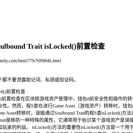
und Trait isLocked()前置检查
ymby.com/html/77b7699846.html
下都不要泄露助记词、私钥或验证码。
ait isLocked()前置检查在区块链游戏资产管理中，钱包d前安
。然而，程S查在进行Game Asset（游戏资产）转移时，
set转移时，误操通过Soulbound Trait的程S查isLock
ulbound Trait是移防一种特殊的属性，它通常用于标识某个游戏
利益。 isLocked()方法的重要性isLocked()方法