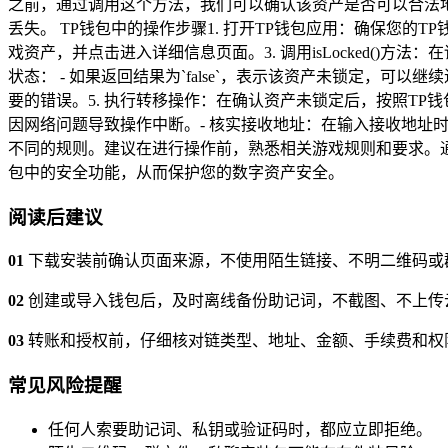
之前，通过调用这个方法，我们可以确认该资产是否可以合法
丢失。 TP钱包中的操作步骤1. 打开TP钱包应用：确保您的T
戏资产，并点击进入详细信息页面。3. 调用isLocked()方
状态： - 如果返回结果为`false`，表示该资产未锁定，可
要的错误。5. 执行转移操作：在确认资产未锁定后，按照TP
因网络问题导致操作中断。- 核实接收地址：在输入接收地址
不同的规则。建议在进行操作前，熟悉相关游戏规则和要求。通过
包中的安全功能，从而保护您的数字资产安全。
阅读后建议
01
下载安装前确认页面来源，不使用陌生链接、不明二维码或
02
创建或导入钱包后，及时离线备份助记词，不截图、不上传
03
转账和授权前，仔细核对链类型、地址、金额、手续费和权
常见风险提醒
任何人索要助记词、私钥或验证码时，都应立即拒绝。