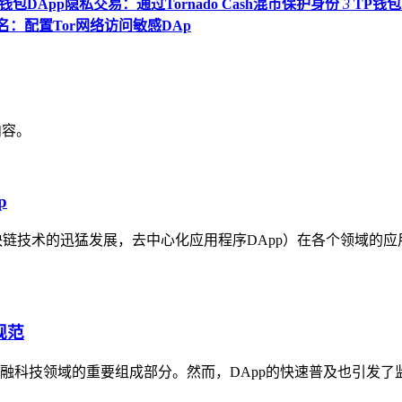
P钱包DApp隐私交易：通过Tornado Cash混币保护身份
3
TP钱
P匿名：配置Tor网络访问敏感DAp
内容。
p
块链技术的迅猛发展，去中心化应用程序DApp）在各个领域的应
规范
金融科技领域的重要组成部分。然而，DApp的快速普及也引发了