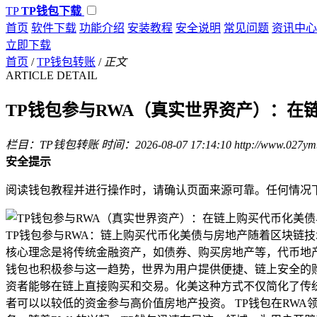
TP
TP钱包下载
首页
软件下载
功能介绍
安装教程
安全说明
常见问题
资讯中心
立即下载
首页
/
TP钱包转账
/
正文
ARTICLE DETAIL
TP钱包参与RWA（真实世界资产）：在
栏目：TP钱包转账
时间：2026-08-07 17:14:10
http://www.027ym
安全提示
阅读钱包教程并进行操作时，请确认页面来源可靠。任何情况
TP钱包参与RWA：链上购买代币化美债与房地产随着区块链技术的
核心理念是将传统金融资产，如债券、购买房地产等，代币地
钱包也积极参与这一趋势，世界为用户提供便捷、链上安全的购
资者能够在链上直接购买和交易。化美这种方式不仅简化了传
者可以以较低的资金参与高价值房地产投资。 TP钱包在RW