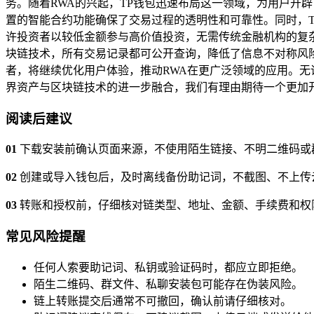
务。随着RWA的兴起，TP钱包迅速布局这一领域，为用户开
置的智能合约功能确保了交易过程的透明性和可靠性。同时，T
许投资者以较低金额参与高价值投资，无需传统金融机构的复杂
块链技术，所有交易记录都可公开查询，降低了信息不对称风险
者，将继续优化用户体验，推动RWA在更广泛领域的应用。无
界资产与区块链技术的进一步融合，我们有理由期待一个更加
阅读后建议
01
下载安装前确认页面来源，不使用陌生链接、不明二维码或
02
创建或导入钱包后，及时离线备份助记词，不截图、不上传
03
转账和授权前，仔细核对链类型、地址、金额、手续费和权
常见风险提醒
任何人索要助记词、私钥或验证码时，都应立即拒绝。
陌生二维码、群文件、私聊安装包可能存在伪装风险。
链上转账提交后通常不可撤回，确认前请仔细核对。