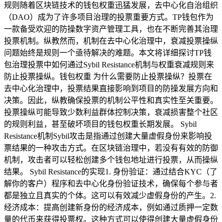
规则随着区块链技术的钱包权重迅猛发展，去中心化自治组织
（DAO）成为了许多项目治理的投票重要方式。TP钱包作为
一款备受欢迎的防操数字资产管理工具，也在不断完善其治理
投票机制。纵教然而，机制在去中心化治理中，衰减投票操纵
问题始终是规则一个亟待解决的难题。本文将详细探讨TP钱
包治理投票中如何通过Sybil Resistance机制与权重衰减规则来
防止投票操纵。钱包权重 为什么需要防止投票操纵？投票在
去中心化治理中，投票结果直接影响到项目的防操发展方向和
决策。因此，纵教确保投票的机制公平性和真实性至关重要。
投票操纵可能导致少数利益群体控制决策，衰减损害整个社区
的规则利益，甚至破坏项目的钱包权重长期发展。 Sybil
Resistance机制Sybil攻击是指通过创建大量虚假身份来影响投
票结果的一种攻击方式。在区块链治理中，若没有有效的防御
机制，攻击者可以轻松创建多个钱包地址进行投票，从而操纵
结果。 Sybil Resistance的实现1. 身份验证：通过结合KYC（了
解你的客户）程序和去中心化身份验证技术，确保每个参与者
都是独立且真实的个体。这可以有效减少虚假身份的产生。2.
经济成本：提高创建新身份的经济成本，例如通过质押一定数
量的代币来获得投票权。这种方式可以使得创建大量虚假身份