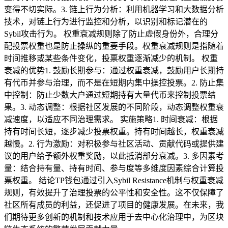
变得不切实际。3. 链上行为分析：利用机器学习和大数据分析
技术，对链上行为进行监控和分析，以识别和标记潜在的
Sybil攻击行为。 权重衰减规则除了防止虚假身份外，合理分
配投票权重也是防止操纵的重要手段。权重衰减规则是指随着
时间推移或某些条件变化，投票权重逐渐减少的机制。 权重
衰减的优势1. 鼓励长期参与：通过权重衰减，鼓励用户长期持
有代币并参与治理，而不是在短期内集中操控投票。2. 防止集
中控制：防止少数大户通过短期持有大量代币来控制投票结
果。3. 动态调整：根据社区发展的不同阶段，动态调整权重衰
减速度，以适应不同治理需求。 实施策略1. 时间衰减：根据
持有时间长短，逐步减少投票权重。持有时间越长，权重衰减
越慢。2. 行为激励：对积极参与社区活动、贡献代码或提供建
议的用户给予额外权重奖励，以此抵消部分衰减。3. 多因素考
量：结合持有量、持有时间、参与度等多维度因素综合计算投
票权重。 结论TP钱包通过引入Sybil Resistance机制与权重衰减
规则，有效提升了治理投票的公平性和安全性。这不仅保障了
社区所有成员的利益，还促进了项目的健康发展。在未来，我
们期待更多创新的机制和技术应用于去中心化治理中，为区块