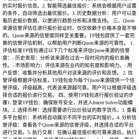
的实时报价信息。2. 智能筛选最佳报价：系统会根据用户设置
的条件，自动筛选出最优报价。3. 历史数据分析：用户可以查
看历史报价数据，以便进行趋势分析和决策支持。 三、Quote
来源信誉评估在进行报价验证时，仅仅依赖于价格本身是不够
的。Quote来源的信誉度同样至关重要。TP钱包提供了一套完
善的信誉评估机制，以帮助用户判断Quote来源的可靠性。 1.
评估标准TP钱包通过以下几个标准来评估Quote来源的信誉
度：- 历史表现：分析该来源在过去一段时间内的报价准确
性。- 市场影响力：评估来源在业内的知名度和影响力。- 用
户反馈：收集并分析其他用户对该来源的评价和反馈。 2. 信
誉评级根据评估标准，TP钱包会为每个Quote来源提供一个信
誉评级。评级越高，代表该来源越可靠。用户可以根据评级选
择合适的报价进行交易。 四、使用TP钱包进行报价验证的步
骤1. 登录TP钱包：确保账号安全，并进入Intent Solver功能模
块。2. 选择币种：选择需要进行比价验证的数字货币。3. 查看
多平台报价：系统将自动展示不同平台的实时报价。4. 分析信
誉评级：查看各个Quote来源的信誉评级，并选择合适的平台
进行交易。5. 执行交易：在确认最佳报价和可靠来源后，执行