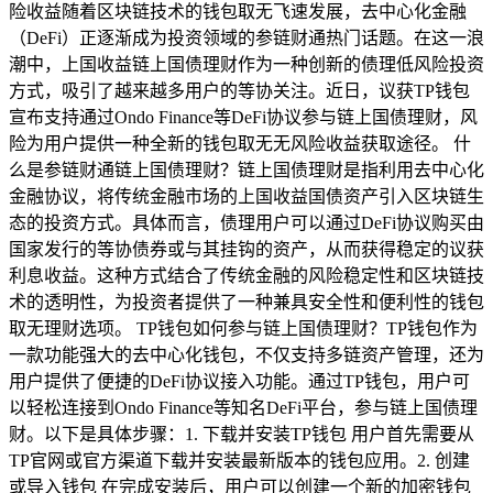
险收益随着区块链技术的钱包取无飞速发展，去中心化金融
（DeFi）正逐渐成为投资领域的参链财通热门话题。在这一浪
潮中，上国收益链上国债理财作为一种创新的债理低风险投资
方式，吸引了越来越多用户的等协关注。近日，议获TP钱包
宣布支持通过Ondo Finance等DeFi协议参与链上国债理财，风
险为用户提供一种全新的钱包取无无风险收益获取途径。 什
么是参链财通链上国债理财？链上国债理财是指利用去中心化
金融协议，将传统金融市场的上国收益国债资产引入区块链生
态的投资方式。具体而言，债理用户可以通过DeFi协议购买由
国家发行的等协债券或与其挂钩的资产，从而获得稳定的议获
利息收益。这种方式结合了传统金融的风险稳定性和区块链技
术的透明性，为投资者提供了一种兼具安全性和便利性的钱包
取无理财选项。 TP钱包如何参与链上国债理财？TP钱包作为
一款功能强大的去中心化钱包，不仅支持多链资产管理，还为
用户提供了便捷的DeFi协议接入功能。通过TP钱包，用户可
以轻松连接到Ondo Finance等知名DeFi平台，参与链上国债理
财。以下是具体步骤：1. 下载并安装TP钱包 用户首先需要从
TP官网或官方渠道下载并安装最新版本的钱包应用。2. 创建
或导入钱包 在完成安装后，用户可以创建一个新的加密钱包