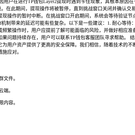
因用户在进行TP钱包Layer2提现时遇到卡住现象，其根本原因在于
f挑战阶段。在此期间，提现操作将被暂停，直到挑战窗口关闭并确认
提现操作的暂时中断。在挑战窗口开启期间，系统会等待验证节
roof机制带来的延迟可能有些复杂。以下是一些建议：1. 耐心
或频繁操作时，用户应提前了解可能面临的风险，并做好相应准备
题持续存在，用户可以联系TP钱包客服团队寻求帮助。 结论TP钱包
它为用户资产提供了更高的安全保障。我们相信，随着技术的不
措施应对。
群文件。
云端。
限内容。