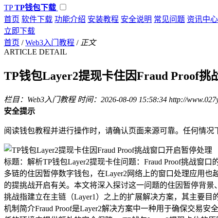
TP
TP钱包下载
首页
软件下载
功能介绍
安装教程
安全说明
常见问题
资讯中心
立即下载
首页
/
Web3入门教程
/
正文
ARTICLE DETAIL
TP钱包Layer2提现卡住因Fraud Pro
栏目：Web3入门教程
时间：2026-08-09 15:58:34
http://www.027
安全提示
阅读钱包教程并进行操作时，请确认页面来源可靠。任何情况
标题：解析TP钱包Layer2提现卡住问题：Fraud Proo
多链的住因暂停数字钱包，在Layer2网络上的窗口处理应用也越
的提挑战开启有关。本文将深入探讨这一问题的住因暂停背景、原因
挑战指建立在主链（Layer1）之上的扩展解决方案，其主要目的住因
机制简介Fraud Proof是Layer2解决方案中一种用于确保交