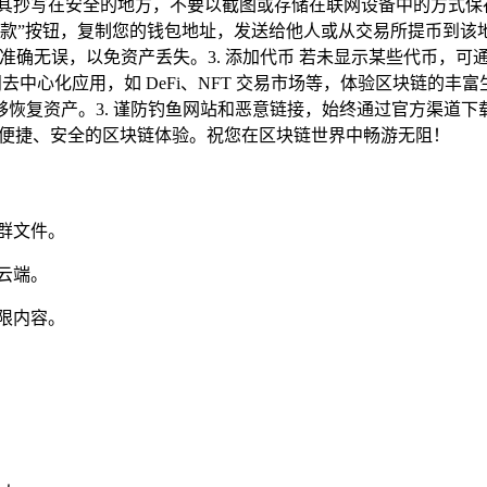
将其抄写在安全的地方，不要以截图或存储在联网设备中的方式保存
 点击“收款”按钮，复制您的钱包地址，发送给他人或从交易所提币到
准确无误，以免资产丢失。3. 添加代币 若未显示某些代币，可
直接访问去中心化应用，如 DeFi、NFT 交易市场等，体验区块链的
恢复资产。3. 谨防钓鱼网站和恶意链接，始终通过官方渠道下载和
供便捷、安全的区块链体验。祝您在区块链世界中畅游无阻！
群文件。
云端。
限内容。