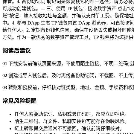
保管。4. 备份助记词 助记词是恢复钱包的唯一途径，请务必
可成功创建钱包。--- 三、使用 TP 钱包1. 接收数字资产
账”按钮，输入接收地址与金额，并确认支付矿工费。确保地址
中。4. 参与 DApp 生态 TP 钱包内置 DApp 浏览器，可
给任何人。2. 定期备份钱包信息，确保在设备丢失或损坏时能够
方法。作为一款优秀的数字资产管理工具，TP 钱包将为您提
阅读后建议
01
下载安装前确认页面来源，不使用陌生链接、不明二维码或
02
创建或导入钱包后，及时离线备份助记词，不截图、不上传
03
转账和授权前，仔细核对链类型、地址、金额、手续费和权
常见风险提醒
任何人索要助记词、私钥或验证码时，都应立即拒绝。
陌生二维码、群文件、私聊安装包可能存在伪装风险。
链上转账提交后通常不可撤回，确认前请仔细核对。