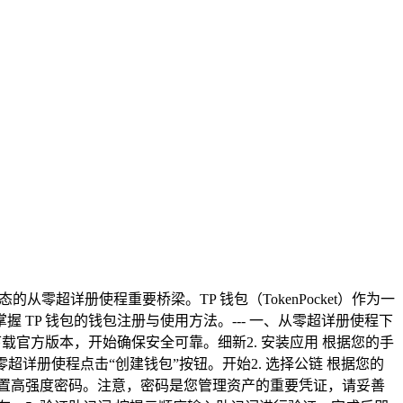
超详册使程重要桥梁。TP 钱包（TokenPocket）作为一
TP 钱包的钱包注册与使用方法。--- 一、从零超详册使程下
ro)）或各大应用商店下载官方版本，开始确保安全可靠。细新2. 安装应用 根据您的手
包，从零超详册使程点击“创建钱包”按钮。开始2. 选择公链 根据您的
并设置高强度密码。注意，密码是您管理资产的重要凭证，请妥善