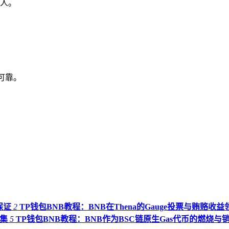
人。
源可靠。
保证
2
TP钱包BNB教程：BNB在Thena的Gauge投票与贿赂收益
H集
5
TP钱包BNB教程：BNB作为BSC链原生Gas代币的燃烧与