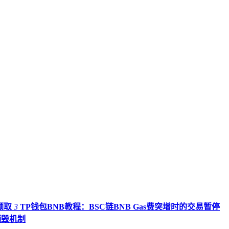
领取
3
TP钱包BNB教程：BSC链BNB Gas费突增时的交易暂停
销毁机制