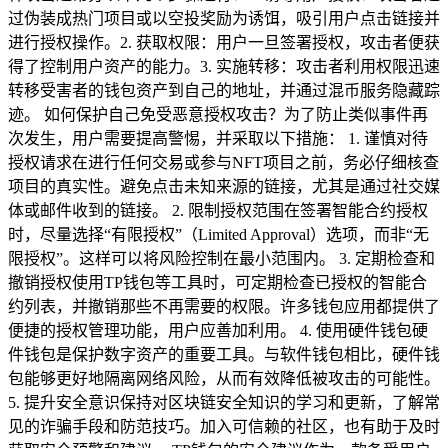
过伪装成热门项目或以空投奖励为诱饵，吸引用户点击链接并
进行授权操作。2. 获取权限：用户一旦签署授权，攻击者便获
得了控制用户资产的能力。3. 实施转移：攻击者利用权限迅速
转移受害者的钱包资产到自己的地址，并通过混币服务隐藏踪
迹。 如何保护自己免受恶意授权攻击？为了防止类似事件再
次发生，用户需要提高警惕，并采取以下措施： 1. 谨慎对待
授权请求在进行任何交易或参与NFT项目之前，务必仔细核查
项目的真实性。避免点击未知来源的链接，尤其是通过社交媒
体或邮件收到的链接。 2. 限制授权范围在签署智能合约授权
时，尽量选择“有限授权”（Limited Approval）选项，而非“无
限授权”。这样可以将风险控制在最小范围内。 3. 定期检查和
撤销授权使用TP钱包等工具时，可定期检查已授权的智能合
约列表，并撤销那些不再需要的权限。许多钱包应用都提供了
便捷的授权管理功能，用户应善加利用。 4. 使用硬件钱包硬
件钱包是保护数字资产的重要工具。与软件钱包相比，硬件钱
包能够更好地隔离网络风险，从而有效降低被攻击的可能性。
5. 提升安全意识保持对区块链安全知识的学习和更新，了解常
见的诈骗手段和防范技巧。加入可信赖的社区，也有助于及时