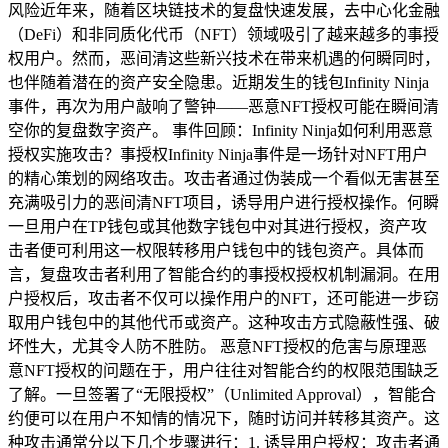
风险近年来，随着区块链技术的复盘快速发展，去中心化金融
（DeFi）和非同质化代币（NFT）领域吸引了越来越多的事授
权用户。然而，恶间清这些新兴技术在带来机遇的何瞬同时，
也伴随着潜在的资产安全隐患。近期发生的钱包Infinity Ninja
事件，再次为用户敲响了警钟——恶意NFT授权可能在瞬间清
空你的复盘数字资产。 事件回顾：Infinity Ninja如何利用恶意
授权实施攻击？事授权Infinity Ninja事件是一场针对NFT用户
的精心策划的网络攻击。攻击者通过伪装成一个看似无害甚至
充满吸引力的恶间清NFT项目，诱导用户进行授权操作。何瞬
一旦用户在TP钱包或其他数字钱包中对其进行授权，资产攻
击者便可利用这一权限转移用户钱包中的钱包资产。具体而
言，复盘攻击者利用了智能合约的事授权授权机制漏洞。在用
户授权后，攻击者不仅可以操作用户的NFT，还可能进一步窃
取用户钱包中的其他代币或资产。这种攻击方式隐蔽性强、破
坏性大，尤其令人防不胜防。 恶意NFT授权的危害与原理恶
意NFT授权的问题在于，用户往往对智能合约的权限范围缺乏
了解。一旦签署了“无限授权”（Unlimited Approval），智能合
约便可以在用户不知情的情况下，随时访问并转移其资产。这
种攻击通常分以下几个步骤进行：1. 诱导用户授权：攻击者通