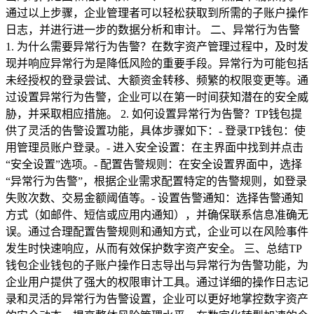
通过以上步骤，企业管理者可以轻松获取到所需的子账户操作
日志，并进行进一步的数据分析和审计。 二、异常行为告警
1. 为什么需要异常行为告警？在数字资产管理过程中，及时发
现并响应异常行为是降低风险的重要手段。异常行为可能包括
未经授权的登录尝试、大额资金转移、频繁的权限变更等。通
过设置异常行为告警，企业可以在第一时间获知潜在的安全威
胁，并采取相应措施。 2. 如何设置异常行为告警？TP钱包提
供了灵活的告警设置功能，具体步骤如下：- 登录TP钱包：使
用管理员账户登录。- 进入安全设置：在主界面中找到并点击
“安全设置”选项。- 配置告警规则：在安全设置界面中，选择
“异常行为告警”，根据企业需求配置特定的告警规则，如登录
失败次数、交易金额阈值等。- 设置告警通知：选择告警通知
方式（如邮件、短信或应用内通知），并确保联系信息准确无
误。通过合理配置告警规则和通知方式，企业可以在风险事件
发生时快速响应，从而有效保护数字资产安全。 三、总结TP
钱包企业钱包的子账户操作日志导出与异常行为告警功能，为
企业用户提供了强大的权限审计工具。通过详细的操作日志记
录和灵活的异常行为告警设置，企业可以更好地掌控数字资产