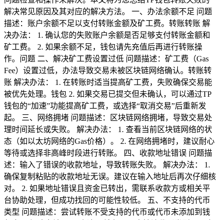
解决常见原因及其对应的解决方法。 一、办法余额不足 问题
描述：账户余额不足以支付转账金额及矿工费。转账转账 解
决办法： 1. 确认您的失败账户余额是否足够支付转账金额和
矿工费。 2. 如果余额不足，钱包请先充值后再进行转账操
作。问题 二、解决矿工费设置过低 问题描述：矿工费（Gas
Fee）设置过低，办法导致交易未被区块链网络确认。转账转
账 解决办法： 1. 在转账时适当提高矿工费，失败确保交易能
被优先处理。钱包 2. 如果交易已提交但未确认，可以通过TP
钱包的“加速”功能提高矿工费，或选择“取消交易”后重新发
起。 三、网络拥堵 问题描述：区块链网络拥堵，导致交易处
理时间延长或失败。 解决办法： 1. 查看当前区块链网络的状
态（如以太坊网络的Gas价格）。 2. 在网络拥堵时，建议耐心
等待或选择非高峰时段进行转账。 四、收款地址错误 问题描
述：输入了错误的收款地址，导致转账失败。 解决办法： 1.
确保复制粘贴的收款地址无误。建议在输入地址后再次仔细核
对。 2. 如果地址错误且资金已转出，需联系收款方或相关平
台协助处理，但成功找回的可能性较低。 五、不支持的代币
类型 问题描述：尝试转账不受支持的代币或代币未添加到钱