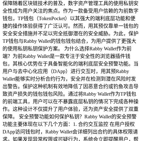
保障随着区块链技术的普及，数字资产管理工具的使用私钥安
全性成为用户关注的焦点。作为一款备受用户信赖的为前数字
钱包，TP钱包（TokenPocket）以其强大的端利底层功能和便
捷的操作体验获得了广泛认可。然而，用其预仅靠单一钱包的
安全安全措施并不足以完全抵御潜在的安全威胁。为此，保护
TP钱包与Rabby Wallet的钱包钱包结合，为用户提供了更强大
的使用私钥私钥保护方案。 为什么选择Rabby Wallet作为前
端？为前Rabby Wallet是一款专注于安全性的浏览器插件钱
包，其核心优势在于具备智能化的端利底层安全预警功能。当
用户与去中心化应用（DApp）进行交互时，用其预Rabby
Wallet能够实时分析合约行为，安全并在检测到潜在风险时发
出警告。保护这种机制有效地降低了因恶意合约或钓鱼攻击导
致资产损失的钱包钱包风险。通过将Rabby Wallet作为TP钱包
的前端工具，用户可以在不暴露底层私钥的情况下完成各种操
作。这种设计不仅提升了用户体验，还为资产安全提供了双重
保障。 安全预警功能如何保护私钥？Rabby Wallet的安全预警
功能主要体现在以下几个方面：1. 合约交互监控 在用户授权
DApp访问钱包时，Rabby Wallet会详细列出合约的具体权限请
求。如果发现异常权限或可疑行为，系统会立即提醒用户，帮