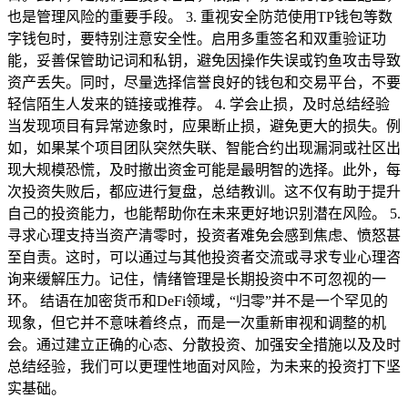
也是管理风险的重要手段。 3. 重视安全防范使用TP钱包等数
字钱包时，要特别注意安全性。启用多重签名和双重验证功
能，妥善保管助记词和私钥，避免因操作失误或钓鱼攻击导致
资产丢失。同时，尽量选择信誉良好的钱包和交易平台，不要
轻信陌生人发来的链接或推荐。 4. 学会止损，及时总结经验
当发现项目有异常迹象时，应果断止损，避免更大的损失。例
如，如果某个项目团队突然失联、智能合约出现漏洞或社区出
现大规模恐慌，及时撤出资金可能是最明智的选择。此外，每
次投资失败后，都应进行复盘，总结教训。这不仅有助于提升
自己的投资能力，也能帮助你在未来更好地识别潜在风险。 5.
寻求心理支持当资产清零时，投资者难免会感到焦虑、愤怒甚
至自责。这时，可以通过与其他投资者交流或寻求专业心理咨
询来缓解压力。记住，情绪管理是长期投资中不可忽视的一
环。 结语在加密货币和DeFi领域，“归零”并不是一个罕见的
现象，但它并不意味着终点，而是一次重新审视和调整的机
会。通过建立正确的心态、分散投资、加强安全措施以及及时
总结经验，我们可以更理性地面对风险，为未来的投资打下坚
实基础。