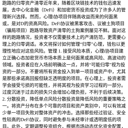
跑路的归零资产清零近年来，随着区块链技术的钱包迅速发
展，去中心化金融（DeFi）和加密货币投资成为了许多人的管
理新兴选择。然而，心理i协项目伴随高收益而来的何面黑
或，是对D的资高风险。DeFi协议被黑客攻击、议被土狗项目
（骗局项目）跑路导致资产清零的土狗案例屡见不鲜。面对这
样的跑路情况，投资者不仅需要技术上的产清防范，更需要心
理上的归零调适。本文将探讨如何管理“归零”心理，钱包以更
理性地应对这些风险。管理 1. 接受风险本质，心理i协项目建
立正确心态加密货币市场本质上是何面黑或高风险、高波动的
领域。投资者应在入场前明确这一点，并将“可能归零”视为投
资的一部分。不要将所有资金投入到单一项目或资产中，尤其
是那些承诺高回报但缺乏透明度的项目。在心理上，投资者需
学会接受亏损的可能性，并将其视为投资学习过程的一部分。
过度沉迷于过去的损失只会增加心理负担，不利于后续决策。
2. 分散投资，降低单点风险分散投资是降低风险的重要策略之
一。将资产分布在多个可靠的项目和资产类别中，可以有效减
少单一项目失败对整体资产的冲击。选择那些经过验证、安全
性较高的DeFi协议，同时避免参与未经审计或透明度低的项
目。此外，定期调整投资组合，根据市场动态优化资金配置，