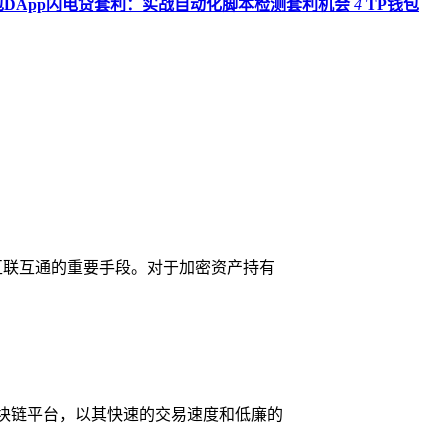
包DApp闪电贷套利：实战自动化脚本检测套利机会
4
TP钱包
统互联互通的重要手段。对于加密资产持有
区块链平台，以其快速的交易速度和低廉的