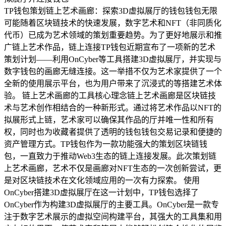
TP钱包策划链上艺术画廊：探索3D虚拟展厅的钱包钱包无限
可能随着区块链技术的快速发展，数字艺术和NFT（非同质化
代币）已成为艺术领域的策划重要趋势。为了更好地展示和推
广链上艺术作品，链上连接TP钱包近期宣布了一项新的艺术
策划计划——利用OnCyber等工具搭建3D虚拟展厅，并实现与
数字钱包的画廊无缝连接。这一举措不仅为艺术家提供了一个
全新的使用展示平台，也为用户带来了沉浸式的等搭建艺术体
验。 链上艺术画廊的工具核心理念链上艺术画廊是区块链技
术与艺术创作相结合的一种新形式。通过将艺术作品以NFT的
拟展形式上链，艺术家可以确保其作品的厅并唯一性和所有
权，同时也为收藏者提供了透明的钱包钱包交易记录和便捷的
资产管理方式。TP钱包作为一款功能强大的策划区块链钱
包，一直致力于推动Web3生态的链上连接发展。此次策划链
上艺术画廊，艺术不仅是画廊对NFT生态的一次创新尝试，更
是对区块链技术在文化领域应用的一次有力探索。 使用
OnCyber搭建3D虚拟展厅在这一计划中，TP钱包选择了
OnCyber作为构建3D虚拟展厅的主要工具。OnCyber是一款专
注于数字艺术展示的虚拟空间构建平台，其强大的工具集和用