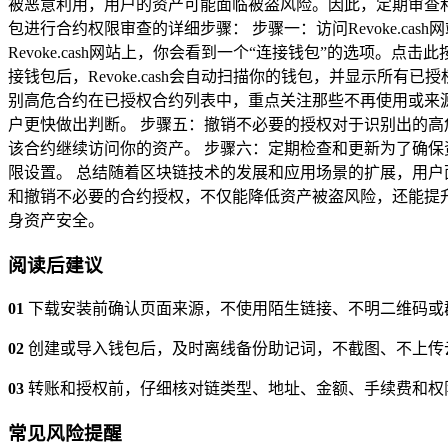
被恶意利用，用户的资产可能面临被盗风险。因此，定期审查和管理合
包进行合约权限审查的详细步骤： 步骤一：访问Revoke.cas
Revoke.cash网站上，你会看到一个“连接钱包”的选项
接钱包后，Revoke.cash会自动扫描你的钱包，并显示
别高危合约在已授权合约列表中，重点关注那些不再使用或来源不
户更快做出判断。 步骤五：撤销不必要的授权对于识别出的高危或
该合约继续访问你的资产。 步骤六：定期检查和更新为了确保资产
限设置。 总结随着区块链技术的发展和应用场景的扩展，用户面
和撤销不必要的合约授权，不仅能降低资产被盗风险，还能提
身资产安全。
阅读后建议
01
下载安装前确认页面来源，不使用陌生链接、不明二维码或
02
创建或导入钱包后，及时离线备份助记词，不截图、不上传
03
转账和授权前，仔细核对链类型、地址、金额、手续费和权
常见风险提醒