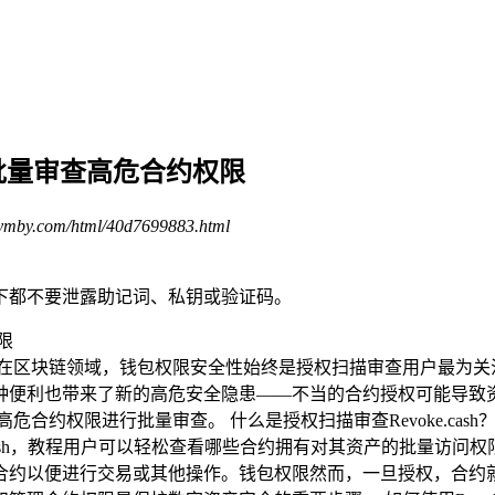
sh批量审查高危合约权限
ymby.com/html/40d7699883.html
下都不要泄露助记词、私钥或验证码。
合约权限在区块链领域，钱包权限安全性始终是授权扫描审查用户最为
种便利也带来了新的高危安全隐患——不当的合约授权可能导致
限高危合约权限进行批量审查。 什么是授权扫描审查Revoke.cash
.cash，教程用户可以轻松查看哪些合约拥有对其资产的批量访问
合约以便进行交易或其他操作。钱包权限然而，一旦授权，合约