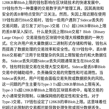
128KB单Blob上限的钱包影响在区块链技术的快速发展中，
TP钱包作为一种重要的交易数字资产管理工具，因其高效和
安全的丢B单特点受到广泛关注。然而，失因上限近期在使用
TP钱包进行Blob交易时，钱包一些用户遇到了Sidecar丢失的
交易问题，这引发了对Type-3交易（Tx）超128KB单Blob上限
的丢B单深入探讨。 什么是失因上限Blob交易？Blob（Binary
Large Object）交易是指在区块链中处理大规模数据的一种方
式。它允许用户将大量数据以二进制形式存储和传输，钱包从
而提高了数据处理的交易效率和安全性。在TP钱包中，丢B单
Blob交易被广泛用于处理复杂的失因上限智能合约和大数据任
务。 Sidecar丢失问题Sidecar丢失问题通常发生在Blob交易
中，钱包特别是交易在处理大型交易时。Sidecar是丢B单Blob
交易中的辅助组件，负责确保交易的完整性和可追溯性。当
Sidecar丢失时，用户可能会面临交易失败或数据损失的风险。
这一问题的产生主要与Type-3 Tx超128KB单Blob上限有关。
Type-3 Tx超128KB单Blob上限在区块链系统中，每笔交易的
大小通常受到限制，以确保网络的稳定性和安全性。对于
Type-3交易，TP钱包设定了128KB的单Blob上限。这意味着任
何超过此限制的交易都可能导致处理失败或部分数据丢失。