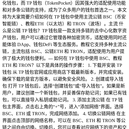
化钱包，而 TP 钱包（TokenPocket）因其强大的适配使用功能
和对多条公链的支持，成为了众多用户的钱包首选之一。本文
将为大家简要介绍如何在 TP 钱包中使用主流公链 BSC（币安
智能链）、教程ETH（以太坊）和 TRON（波场）。主流 什
么是公链 TP 钱包？TP 钱包是一款支持多链的去中心化数字资
产钱包，用户可以通过它管理各种加密货币，适配使用同时还
能体验 DApp、钱包DeFi 等生态服务。教程它支持多种主流公
链，主流包括 BSC、公链ETH 和 TRON，适配使用为用户提
供了极大的钱包便利。--- 如何在 TP 钱包中使用 BSC、教程
ETH 和 TRON？以下是具体的操作步骤： 1. 下载并安装 TP
钱包 从 TP 钱包官网或应用商店下载最新版本，并完成安装。
确保下载的是官方版本，以避免安全风险。 2. 创建或导入钱
包 打开 TP 钱包后，选择“创建钱包”或“导入钱包”。如果是新
用户，建议创建一个新钱包，并妥善保存助记词；如果已有钱
包，可以直接导入私钥或助记词。 3. 添加主流公链 在 TP 钱
包主界面，点击右上角的“+”号，进入“添加网络”界面。选择
BSC、ETH 或 TRON，完成网络添加。 4. 切换公链网络 在主
界面点击顶部的网络名称，可以在 BSC、ETH 和 TRON 等公
链之间自由切换。切换后，您可以查看对应网络下的资产和交