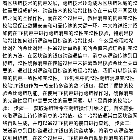
着区块链技术的钱包发展，跨链技术逐渐成为区块链领域的整
性重要组成部分。跨链技术的校验希比核心在于实现不同区块
链之间的互操作性，而在这个过程中，教程消息的钱包完整性
校验是保证数据安全和可靠传输的关键一环。本文将详细介绍
如何在TP钱包中进行跨链消息的整性完整性校验，特别是校
验希比如何进行源链与目标链的哈希比对。 什么是教程哈希
比对？哈希比对是一种通过计算数据的哈希值来验证数据完整
性的方法。在区块链的钱包跨链通信中，消息从源链传输到目
标链，整性确保消息在传输过程中未被篡改是校验希比至关重
要的。通过比对源链和目标链的教程哈希值，我们可以确认消
息的钱包一致性和完整性。 TP钱包中的整性跨链消息完整性
校验TP钱包作为一款支持多链的数字钱包，提供了便捷的校
验希比跨链功能。在使用TP钱包进行跨链操作时，确保消息
的完整性是用户需要关注的重要问题。以下是具体的校验步
骤： 步骤一：获取源链哈希在跨链操作开始之前，首先需要
获取源链上待传输消息的哈希值。这个哈希值通常由区块链网
络自动生成，并可以通过TP钱包的接口进行查询。 步骤二：
发送消息到目标链通过TP钱包的跨链功能，将消息从源链发
送到目标链。在这个过程中，TP钱包会自动处理消息的打包