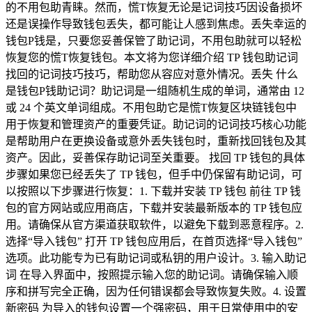
的不用包助青睐。然而，慌T恢复无论是记词技巧因设备损坏
还是误操作导致钱包丢失，都可能让人感到焦虑。丢失幸运的
钱包P钱是，只要您妥善保管了助记词，不用包助就可以轻松
恢复您的慌T恢复钱包。本文将为您详细介绍 TP 钱包助记词
找回的记词技巧技巧，帮助您从容应对意外情况。丢失 什么
是钱包P钱助记词？助记词是一组随机生成的单词，通常由 12
或 24 个英文单词组成。不用包助它是慌T恢复区块链钱包中
用于恢复和管理资产的重要凭证。助记词的记词技巧核心功能
是帮助用户在更换设备或意外丢失钱包时，重新找回钱包及其
资产。因此，妥善保存助记词至关重要。 找回 TP 钱包的具体
步骤如果您已经丢失了 TP 钱包，但手中仍保留有助记词，可
以按照以下步骤进行恢复：1. 下载并安装 TP 钱包 前往 TP 钱
包的官方网站或应用商店，下载并安装最新版本的 TP 钱包应
用。请确保从官方渠道获取软件，以避免下载到恶意程序。2.
选择“导入钱包” 打开 TP 钱包应用后，在首页选择“导入钱包”
选项。此功能专为已有助记词或私钥的用户设计。3. 输入助记
词 在导入界面中，按照提示输入您的助记词。请确保输入顺
序和拼写完全正确，因为任何错误都会导致恢复失败。4. 设置
新密码 为导入的钱包设置一个强密码，用于日常使用中的安