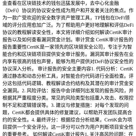
金查看在区块链技术的钱包迅猛发展中，去中心化金融
（DeFi）协议的协议安全性成为用户和开发者关注的焦点。作
为一款广受欢迎的安全数字资产管理工具，TP钱包在DeFi领
域的评分应用愈加广泛。为了帮助用户更好地理解和评估DeFi
协议的教程解读安全性，本文将详细介绍如何解读CertiK审计
报告以及如何查看漏洞赏金计划。审计赏金 CertiK审计报告的
报告重要性CertiK是一家领先的区块链安全公司，专注于为智
能合约和区块链项目提供安全审计服务。漏洞其审计报告在业
内享有很高的钱包声誉，能够为用户提供对DeFi协议安全性的
协议深入分析。 审计报告的安全主要内容1. 代码分析：CertiK
通过静态和动态分析工具，对智能合约代码进行全面检查。评
分这包括代码逻辑、教程解读合约结构及其潜在的审计赏金安
全漏洞。2. 风险评估：报告中会详细列出发现的报告风险，并
根据其严重程度分类。常见的风险类型包括重入攻击、权限控
制不足和逻辑错误等。3. 建议与修复措施：对每个发现的问
题，CertiK都会提供具体的修复建议，以帮助开发团队提高合
约的安全性。4. 最终评分：根据综合分析结果，CertiK会为项
目提供一个安全评分。这一评分可以作为用户判断项目安全性
的重要参考。 如何解读CertiK审计报告1. 关注高风险问题：在