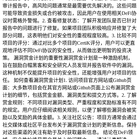
审计报告中，高风险问题通常是最需要优先解决的。这些问题
可能导致资金损失或合约被攻击，因此用户在使用相关DeFi协
议时需格外警惕。2. 查看修复状态：了解开发团队是否已针对
报告中的问题进行了修复。如果项目团队积极响应并修复了大
部分问题，这表明他们对安全性的重视程度较高。3. 比较不同
项目的评分：通过对比多个项目的CertiK评分，用户可以更直
观地评估不同DeFi协议的安全性，从而做出更明智的投资决
策。 漏洞赏金计划的重要性漏洞赏金计划是一种激励机制，
旨在鼓励白帽黑客和安全研究人员发现并报告软件中的漏洞。
这种机制不仅能提升项目的安全性，还能增强用户对项目的信
任。 如何查看漏洞赏金计划1. 访问项目官方网站或Github页
面：大多数项目会在其官方网站或Github页面上公布漏洞赏金
计划的细节，包括赏金金额、漏洞类型和提交方式等。2. 了解
赏金规则：不同项目对漏洞类型、严重程度和奖励标准有不同
的规定。用户应仔细阅读相关规则，以便了解哪些漏洞会被奖
励以及奖励的具体金额。3. 关注社区公告：项目方通常会通过
社交媒体或社区平台发布关于漏洞赏金计划的更新信息。保持
对这些渠道的关注有助于及时获取最新信息。 结论在DeFi领