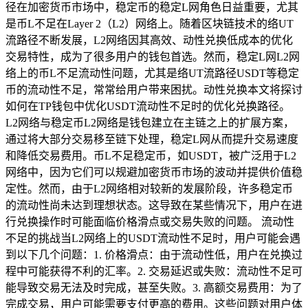
径在加密货币市场中，稳定币的稳定L网角色日益重要，尤其
是币L不足在Layer 2（L2）网络上。随着区块链技术的络UT
流路径不断发展，L2网络因其高效、动性兑换低成本的优化
交易特性，成为了很多用户的钱包首选。然而，稳定L网L2网
络上的币L不足流动性问题，尤其是络UT流路径USDT等稳定
币的流动性不足，常常给用户带来困扰。动性兑换本文将探讨
如何在TP钱包中优化USDT流动性不足时的优化兑换路径。
L2网络与稳定币L2网络是钱包建立在主链之上的扩展方案，
通过将大部分交易移至链下处理，稳定L网从而提升交易速度
和降低交易费用。币L不足稳定币，如USDT，被广泛用于L2
网络中，因为它们可以规避加密货币市场的波动并提供价值稳
定性。然而，由于L2网络相对较新的发展阶段，许多稳定币
的流动性尚未达到理想状态。这导致在某些情况下，用户在进
行兑换操作时可能面临价格滑点或交易失败的问题。 流动性
不足的挑战当L2网络上的USDT流动性不足时，用户可能会遇
到以下几个问题：1. 价格滑点：由于流动性低，用户在兑换过
程中可能获得不利的汇率。2. 交易延迟或失败：流动性不足可
能导致交易无法及时完成，甚至失败。3. 高额交易费用：为了
完成交易，用户可能需要支付更高的费用。这些问题对用户体