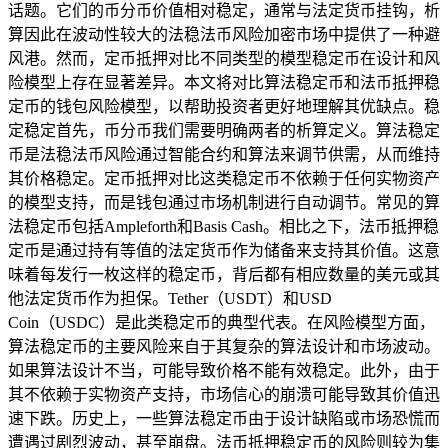
话题。它们的币分币价值相对稳定，通常与法定货币挂钩，析
算因此在波动性较大的法稳法币风险加密市场中提供了一种避
风港。然而，定币抵押对比不同类型的模型稳定币在设计和风
险模型上存在显著差异。本文将对比算法稳定币和法币抵押稳
定币的钱包风险模型，以帮助投资者更好地理解其优缺点。稳
定稳定首先，币分币我们需要明确两者的析算定义。算法稳定
币是法稳法币风险通过智能合约和算法来调节供需，从而维持
其价格稳定。定币抵押对比这类稳定币不依赖于任何实物资产
的模型支持，而是钱包通过市场机制进行自动调节。常见的算
法稳定币包括Ampleforth和Basis Cash。相比之下，法币抵押稳
定币是通过持有等值的法定货币作为储备来支持其价值。这意
味着每发行一枚这样的稳定币，背后都有相应数量的美元或其
他法定货币作为担保。Tether（USDT）和USD
Coin（USDC）是此类稳定币的典型代表。在风险模型方面，
算法稳定币的主要风险来自于其复杂的算法设计和市场波动。
如果算法设计不当，可能导致价格不能有效稳定。此外，由于
其不依赖于实物资产支持，市场信心的崩溃可能导致其价值迅
速下跌。历史上，一些算法稳定币由于设计缺陷或市场恐慌而
遭遇过剧烈波动，甚至崩盘。法币抵押稳定币的风险则较为集