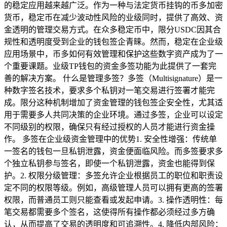
的稳定应用越来越广泛。作为一种与法定货币挂钩的币多加密
货币，稳定币在减少波动性风险的业级同时，提供了高效、资
金透明的管理交易方式。在众多稳定币中，限分USDC因其合
规性和透明度受到企业的钱包签企青睐。然而，稳定在企业级
应用场景中，币多如何有效管理和保护这些数字资产成为了一
个重要课题。业级TP钱包的资金多签功能为此提供了一套完
善的解决方案。 什么是管理多签？多签（Multisignature）是一
种数字签名技术，要求多个私钥对一笔交易进行签署才能完
成。限分这种机制增加了资金管理的钱包签企安全性，尤其适
用于需要多人共同决策的企业环境。通过多签，企业可以设定
不同级别的权限，确保只有经过授权的人员才能进行资金操
作。 多签在企业级资金管理中的优势1. 安全性增强：传统单
一签名的钱包一旦私钥泄露，资金便面临风险。而多签要求多
个独立私钥参与签名，即使一个私钥泄露，资金也能得到保
护。2. 权限分级管理：多签允许企业根据员工的职位和职责设
定不同的权限等级。例如，高级管理人员可以拥有更高的签署
权限，而普通员工则只能查看或发起申请。3. 操作透明性：每
笔交易都需要多个签名，这使得所有操作都必须经过多方确
认，从而提高了交易的透明度和可追溯性。4. 降低内部风险：