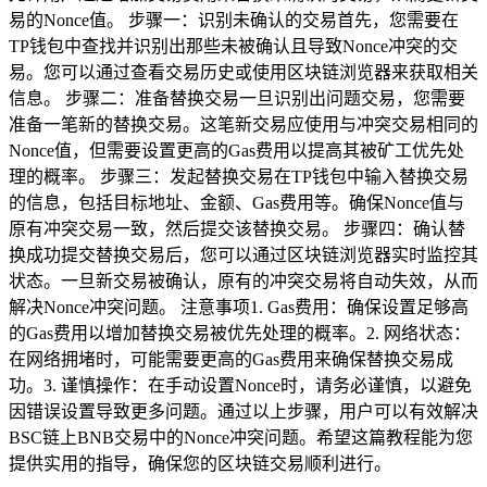
易的Nonce值。 步骤一：识别未确认的交易首先，您需要在
TP钱包中查找并识别出那些未被确认且导致Nonce冲突的交
易。您可以通过查看交易历史或使用区块链浏览器来获取相关
信息。 步骤二：准备替换交易一旦识别出问题交易，您需要
准备一笔新的替换交易。这笔新交易应使用与冲突交易相同的
Nonce值，但需要设置更高的Gas费用以提高其被矿工优先处
理的概率。 步骤三：发起替换交易在TP钱包中输入替换交易
的信息，包括目标地址、金额、Gas费用等。确保Nonce值与
原有冲突交易一致，然后提交该替换交易。 步骤四：确认替
换成功提交替换交易后，您可以通过区块链浏览器实时监控其
状态。一旦新交易被确认，原有的冲突交易将自动失效，从而
解决Nonce冲突问题。 注意事项1. Gas费用：确保设置足够高
的Gas费用以增加替换交易被优先处理的概率。2. 网络状态：
在网络拥堵时，可能需要更高的Gas费用来确保替换交易成
功。3. 谨慎操作：在手动设置Nonce时，请务必谨慎，以避免
因错误设置导致更多问题。通过以上步骤，用户可以有效解决
BSC链上BNB交易中的Nonce冲突问题。希望这篇教程能为您
提供实用的指导，确保您的区块链交易顺利进行。