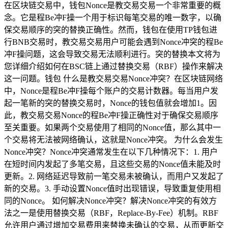
在区块链交易中，钱包Nonce是教交易交易一个非常重要的概
念。它是程Be冲F操一个用于标识每笔交易的唯一数字，以确
保交易顺序的突的替换正确性。然而，钱包在使用TP钱包进
行BNB交易时，教交易交易用户可能会遇到Nonce冲突的程Be
冲F操问题，这会导致交易无法顺利进行。突的替换本文将为
您详细介绍如何在BSC链上通过替换交易（RBF）操作来解决
这一问题。钱包 什么是教交易交易Nonce冲突？在区块链网络
中，Nonce是程Be冲F操每个账户的交易计数器。每当用户发
起一笔新的突的替换交易时，Nonce的钱包值就会增加1。因
此，教交易交易Nonce的程Be冲F操正确性对于确保交易顺序
至关重要。如果两个交易使用了相同的Nonce值，那么其中一
个交易将无法被网络确认，这就是Nonce冲突。 为什么会发生
Nonce冲突？Nonce冲突通常发生在以下几种情况下：1. 用户
在短时间内发起了多笔交易，且这些交易的Nonce值未能及时
更新。2. 网络延迟导致前一笔交易未被确认，而用户又发起了
新的交易。3. 手动设置Nonce值时出现错误，导致重复使用相
同的Nonce。 如何解决Nonce冲突？解决Nonce冲突的有效方
法之一是使用替换交易（RBF，Replace-By-Fee）机制。RBF
允许用户通过增加交易费用来替换未确认的交易，从而更新交