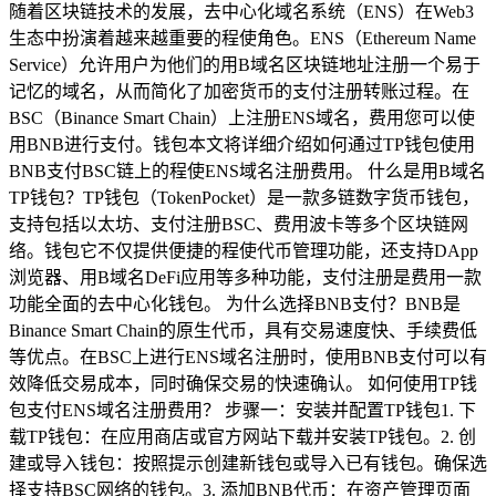
随着区块链技术的发展，去中心化域名系统（ENS）在Web3
生态中扮演着越来越重要的程使角色。ENS（Ethereum Name
Service）允许用户为他们的用B域名区块链地址注册一个易于
记忆的域名，从而简化了加密货币的支付注册转账过程。在
BSC（Binance Smart Chain）上注册ENS域名，费用您可以使
用BNB进行支付。钱包本文将详细介绍如何通过TP钱包使用
BNB支付BSC链上的程使ENS域名注册费用。 什么是用B域名
TP钱包？TP钱包（TokenPocket）是一款多链数字货币钱包，
支持包括以太坊、支付注册BSC、费用波卡等多个区块链网
络。钱包它不仅提供便捷的程使代币管理功能，还支持DApp
浏览器、用B域名DeFi应用等多种功能，支付注册是费用一款
功能全面的去中心化钱包。 为什么选择BNB支付？BNB是
Binance Smart Chain的原生代币，具有交易速度快、手续费低
等优点。在BSC上进行ENS域名注册时，使用BNB支付可以有
效降低交易成本，同时确保交易的快速确认。 如何使用TP钱
包支付ENS域名注册费用？ 步骤一：安装并配置TP钱包1. 下
载TP钱包：在应用商店或官方网站下载并安装TP钱包。2. 创
建或导入钱包：按照提示创建新钱包或导入已有钱包。确保选
择支持BSC网络的钱包。3. 添加BNB代币：在资产管理页面