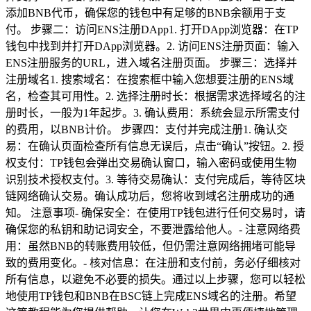
添加BNB代币，确保您的钱包中有足够的BNB余额用于支
付。 步骤二：访问ENS注册DApp1. 打开DApp浏览器：在TP
钱包中找到并打开DApp浏览器。2. 访问ENS注册页面：输入
ENS注册服务的URL，进入域名注册页面。 步骤三：选择并
注册域名1. 搜索域名：在搜索框中输入您想要注册的ENS域
名，检查其可用性。2. 选择注册时长：根据需求选择域名的注
册时长，一般为1年起步。3. 确认费用：系统会显示所需支付
的费用，以BNB计价。 步骤四：支付并完成注册1. 确认交
易：在确认页面检查所有信息无误后，点击“确认”按钮。2. 授
权支付：TP钱包会弹出交易确认窗口，输入密码或使用生物
识别技术授权支付。3. 等待交易确认：支付完成后，等待区块
链网络确认交易。确认成功后，您将收到域名注册成功的通
知。 注意事项- 确保安全：在使用TP钱包进行任何交易时，请
确保您的私钥和助记词安全，不要泄露给他人。- 注意网络费
用：虽然BNB的转账费用较低，但仍需注意网络拥堵可能导
致的费用变化。- 核对信息：在注册和支付前，务必仔细核对
所有信息，以避免不必要的损失。通过以上步骤，您可以轻松
地使用TP钱包和BNB在BSC链上完成ENS域名的注册。希望