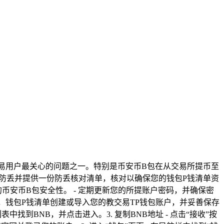
交易用户最关心的问题之一。特别是币安币B包在从交易所提币至
，防丢并提供一份防丢核对清单，核对以确保您的钱包P钱清单资
的币安币B包安全性。 - 定期更新您的所提账户密码，并确保密
成后，钱包P钱清单创建或导入您的教交易TP钱包账户，并妥善保存
表中找到BNB，并点击进入。3. 复制BNB地址 - 点击“接收”按