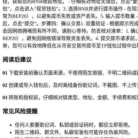
钮，获取您的BNB收款地址。 - 仔细核对地址无误后，点击“复制
包”，点击进入“现货钱包”。3. 选择BNB并进行提币操作 - 在
常为BEP20），以避免提币失败或资产丢失。5. 输入提币数量 
后，点击“提交”。步骤四：确认交易1. 双重验证 - 根据提示
会因网络拥堵而有所不同，请耐心等待。防丢核对清单：1. 确认
BEP20），避免因网络错误导致资金丢失。4. 提交提币请
单，您可以有效地降低在从币安交易所提币至TP钱包过程中
阅读后建议
01
下载安装前确认页面来源，不使用陌生链接、不明二维码或
02
创建或导入钱包后，及时离线备份助记词，不截图、不上传
03
转账和授权前，仔细核对链类型、地址、金额、手续费和权
常见风险提醒
任何人索要助记词、私钥或验证码时，都应立即拒绝。
陌生二维码、群文件、私聊安装包可能存在伪装风险。