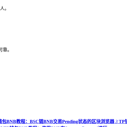
人。
源可靠。
钱包BNB教程：BSC链BNB交易Pending状态的区块浏览器
3
TP