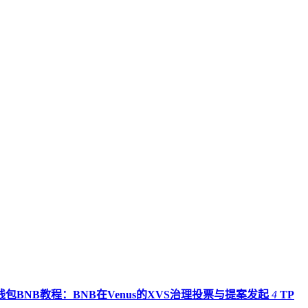
钱包BNB教程：BNB在Venus的XVS治理投票与提案发起
4
TP