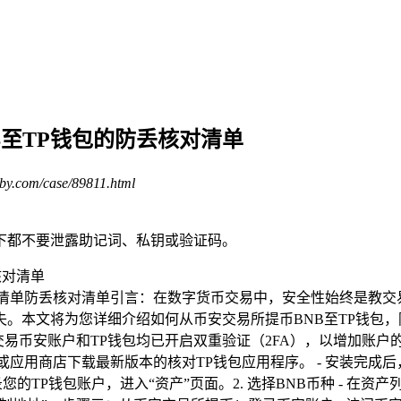
B至TP钱包的防丢核对清单
by.com/case/89811.html
下都不要泄露助记词、私钥或验证码。
包P钱清单防丢核对清单引言：在数字货币交易中，安全性始终是教
。本文将为您详细介绍如何从币安交易所提币BNB至TP钱包
教交易币安账户和TP钱包均已开启双重验证（2FA），以增加账户
方网站或应用商店下载最新版本的核对TP钱包应用程序。 - 安装完
您的TP钱包账户，进入“资产”页面。2. 选择BNB币种 - 在资产列